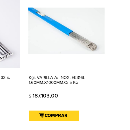
 33 %
Kgr. VARILLA A/ INOX. ER316L
1.60MM.X1000MM.C/ 5 KG
187.103,00
$
COMPRAR