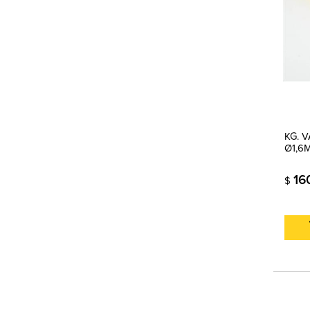
KG. 
Ø1,6M
16
$