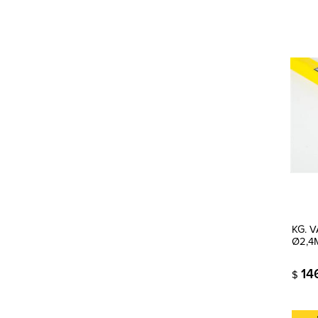
KG. 
Ø2,4M
14
$