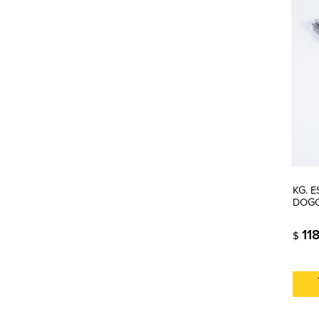
KG. 
DOG
11
$