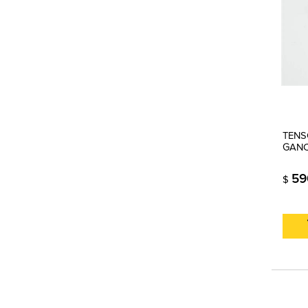
TENS
GANC
59
$