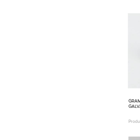
GRAM
GALV
Produ