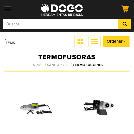
2
Ordenar
ITEMS
TERMOFUSORAS
HOME
SANITARIOS
TERMOFUSORAS