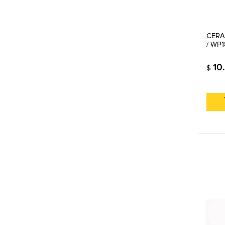
CERA
/ WP
10
$