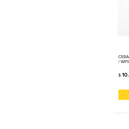
CERA
/ WP
10
$