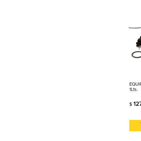
EQUIP
1Lts.
12
$