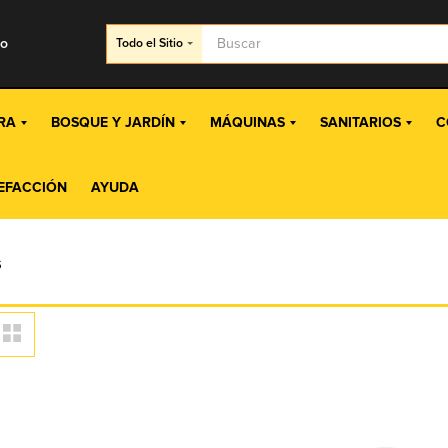
go
Todo
el Sitio
RA
BOSQUE Y JARDÍN
MÁQUINAS
SANITARIOS
C
EFACCIÓN
AYUDA
S