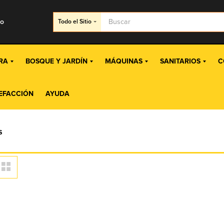
go
Todo
el Sitio
RA
BOSQUE Y JARDÍN
MÁQUINAS
SANITARIOS
C
EFACCIÓN
AYUDA
S