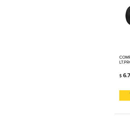
COMP
LT.P
6.
$